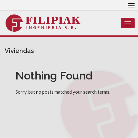
To
nav
Togg
navi
Viviendas
Nothing Found
Sorry, but no posts matched your search terms.