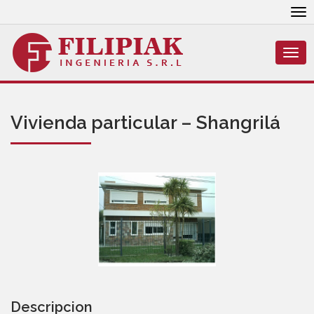
To
nav
Togg
navi
Vivienda particular – Shangrilá
Descripcion